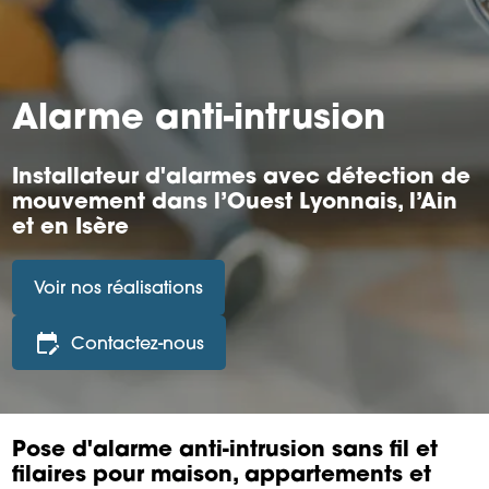
Alarme anti-intrusion
Installateur d'alarmes avec détection de
mouvement dans l’Ouest Lyonnais, l’Ain
et en Isère
edit_calendar
Contactez-nous
Pose d'alarme anti-intrusion sans fil et
filaires pour maison, appartements et