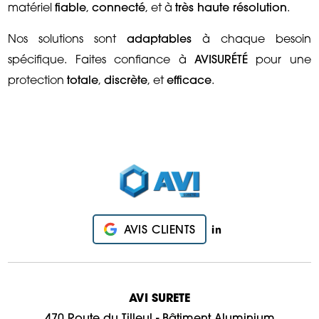
matériel
fiable
,
connecté
, et à
très haute résolution
.
Nos solutions sont
adaptables
à chaque besoin
spécifique. Faites confiance à
AVISURÉTÉ
pour une
protection
totale
,
discrète
, et
efficace
.
AVIS CLIENTS
AVI SURETE
470 Route du Tilleul - Bâtiment Aluminium