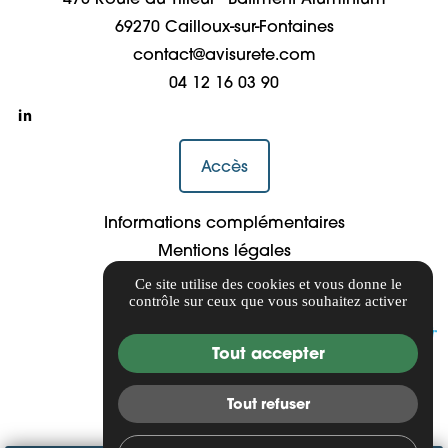
69270 Cailloux-sur-Fontaines
contact@avisurete.com
04 12 16 03 90
Accès
Informations complémentaires
Mentions légales
Politique de confidentialité
Ce site utilise des cookies et vous donne le
contrôle sur ceux que vous souhaitez activer
Gestion des cookies
Tout accepter
Tout refuser